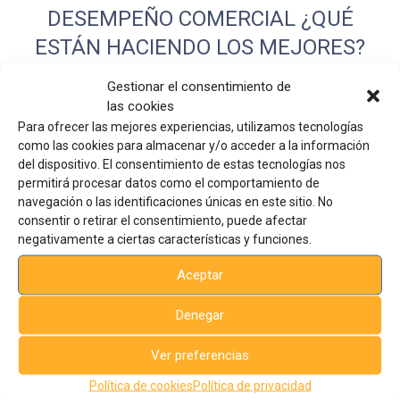
DESEMPEÑO COMERCIAL ¿QUÉ
ESTÁN HACIENDO LOS MEJORES?
FINALIZADO
Gestionar el consentimiento de
¿Por qué algunas empresas logran resultados hasta 2,6 veces
las cookies
superiores a sus competidores? En un mercado cada vez más
Para ofrecer las mejores experiencias, utilizamos tecnologías
competitivo, …
como las cookies para almacenar y/o acceder a la información
del dispositivo. El consentimiento de estas tecnologías nos
READ MORE
permitirá procesar datos como el comportamiento de
navegación o las identificaciones únicas en este sitio. No
consentir o retirar el consentimiento, puede afectar
negativamente a ciertas características y funciones.
Aceptar
Denegar
Ver preferencias
Política de cookies
Política de privacidad