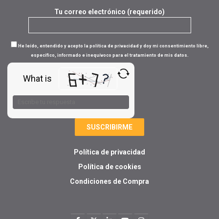
Tu correo electrónico (requerido)
He leído, entendido y acepto la política de privacidad y doy mi consentimiento libre,
específico, informado e inequívoco para el tratamiento de mis datos.
What is
Solve
the
math
problem
shown
in
Política de privacidad
the
image
Política de cookies
to
Condiciones de Compra
continue.