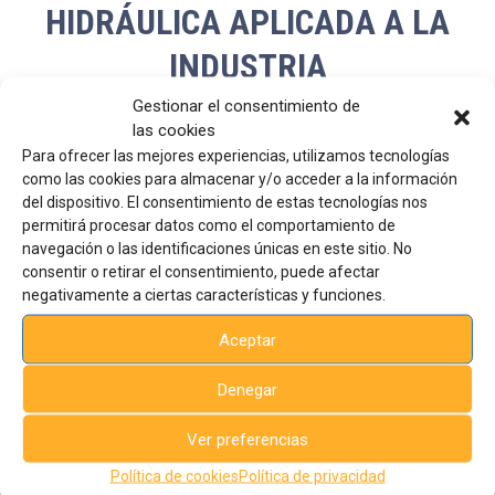
HIDRÁULICA APLICADA A LA
INDUSTRIA
Gestionar el consentimiento de
las cookies
Para ofrecer las mejores experiencias, utilizamos tecnologías
como las cookies para almacenar y/o acceder a la información
del dispositivo. El consentimiento de estas tecnologías nos
permitirá procesar datos como el comportamiento de
navegación o las identificaciones únicas en este sitio. No
consentir o retirar el consentimiento, puede afectar
Sede
central
negativamente a ciertas características y funciones.
Avda. de la Industria 23
03440, Ibi, Alicante, España
Aceptar
Tel: +34 96 555 44 75 - Ext. 206
formacion@aiju.es
Denegar
Ver preferencias
Suscríbete al boletín semanal de cursos
Política de cookies
Política de privacidad
Tu nombre (requerido)