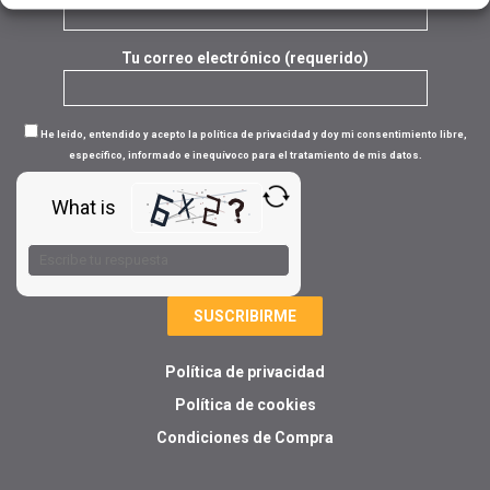
Tu correo electrónico (requerido)
He leído, entendido y acepto la política de privacidad y doy mi consentimiento libre,
específico, informado e inequívoco para el tratamiento de mis datos.
What is
Solve
the
math
problem
shown
in
Política de privacidad
the
image
Política de cookies
to
Condiciones de Compra
continue.