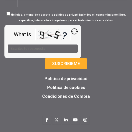
He leído, entendido y acepto la política de privacidad y doy mi consentimiento libre,
específico, informado e inequívoco para el tratamiento de mis datos.
What is
Solve
the
math
problem
shown
in
Política de privacidad
the
image
Política de cookies
to
Condiciones de Compra
continue.