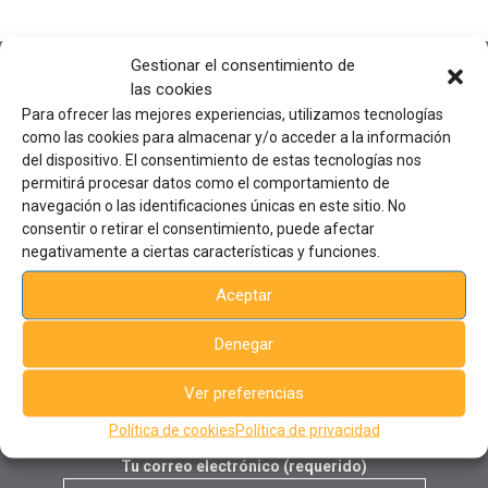
Gestionar el consentimiento de
las cookies
Para ofrecer las mejores experiencias, utilizamos tecnologías
como las cookies para almacenar y/o acceder a la información
del dispositivo. El consentimiento de estas tecnologías nos
permitirá procesar datos como el comportamiento de
Sede
central
navegación o las identificaciones únicas en este sitio. No
Avda. de la Industria 23
consentir o retirar el consentimiento, puede afectar
03440, Ibi, Alicante, España
negativamente a ciertas características y funciones.
Tel: +34 96 555 44 75 - Ext. 206
formacion@aiju.es
Aceptar
Denegar
Suscríbete al boletín semanal de cursos
Tu nombre (requerido)
Ver preferencias
Política de cookies
Política de privacidad
Tu correo electrónico (requerido)