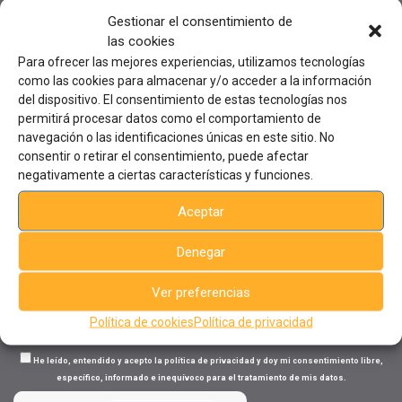
Gestionar el consentimiento de
las cookies
Para ofrecer las mejores experiencias, utilizamos tecnologías
Sede
central
como las cookies para almacenar y/o acceder a la información
del dispositivo. El consentimiento de estas tecnologías nos
Avda. de la Industria 23
03440, Ibi, Alicante, España
permitirá procesar datos como el comportamiento de
Tel: +34 96 555 44 75 - Ext. 206
navegación o las identificaciones únicas en este sitio. No
formacion@aiju.es
consentir o retirar el consentimiento, puede afectar
negativamente a ciertas características y funciones.
Suscríbete al boletín semanal de cursos
Aceptar
Tu nombre (requerido)
Denegar
Ver preferencias
Tu correo electrónico (requerido)
Política de cookies
Política de privacidad
He leído, entendido y acepto la política de privacidad y doy mi consentimiento libre,
específico, informado e inequívoco para el tratamiento de mis datos.