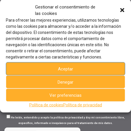
Gestionar el consentimiento de
las cookies
Para ofrecer las mejores experiencias, utilizamos tecnologías
Sede
central
como las cookies para almacenar y/o acceder a la información
del dispositivo. El consentimiento de estas tecnologías nos
Avda. de la Industria 23
03440, Ibi, Alicante, España
permitirá procesar datos como el comportamiento de
Tel: +34 96 555 44 75 - Ext. 206
navegación o las identificaciones únicas en este sitio. No
formacion@aiju.es
consentir o retirar el consentimiento, puede afectar
negativamente a ciertas características y funciones.
Suscríbete al boletín semanal de cursos
Aceptar
Tu nombre (requerido)
Denegar
Ver preferencias
Tu correo electrónico (requerido)
Política de cookies
Política de privacidad
He leído, entendido y acepto la política de privacidad y doy mi consentimiento libre,
específico, informado e inequívoco para el tratamiento de mis datos.