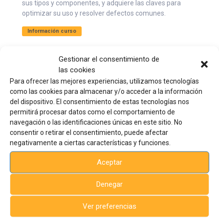
sus tipos y componentes, y adquiere las claves para
optimizar su uso y resolver defectos comunes.
Información curso
Gestionar el consentimiento de
las cookies
Para ofrecer las mejores experiencias, utilizamos tecnologías
como las cookies para almacenar y/o acceder a la información
del dispositivo. El consentimiento de estas tecnologías nos
permitirá procesar datos como el comportamiento de
navegación o las identificaciones únicas en este sitio. No
consentir o retirar el consentimiento, puede afectar
Sede
central
negativamente a ciertas características y funciones.
Avda. de la Industria 23
03440, Ibi, Alicante, España
Aceptar
Tel: +34 96 555 44 75 - Ext. 206
formacion@aiju.es
Denegar
Ver preferencias
Suscríbete al boletín semanal de cursos