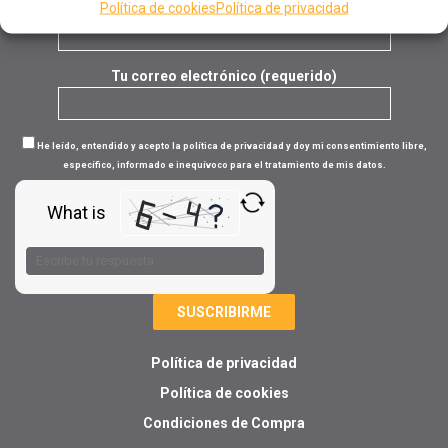
Tu nombre (requerido)
Política de cookies
Política de privacidad
Tu correo electrónico (requerido)
He leído, entendido y acepto la política de privacidad y doy mi consentimiento libre,
específico, informado e inequívoco para el tratamiento de mis datos.
What is
Solve
the
math
problem
shown
in
Política de privacidad
the
image
Política de cookies
to
Condiciones de Compra
continue.