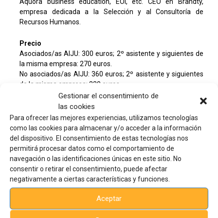
Aquora business education, EOI, etc. CEO en Brandty,
empresa dedicada a la Selección y al Consultoría de
Recursos Humanos.
Precio
Asociados/as AIJU: 300 euros; 2º asistente y siguientes de
la misma empresa: 270 euros.
No asociados/as AIJU: 360 euros; 2º asistente y siguientes
de la misma empresa: 330 euros.
Coste máximo bonificable por alumno: 104
€
Gestionar el consentimiento de
las cookies
Observaciones
Para ofrecer las mejores experiencias, utilizamos tecnologías
Una vez aceptada su solicitud, AIJU le indicará cuándo debe
como las cookies para almacenar y/o acceder a la información
efectuar el pago.
del dispositivo. El consentimiento de estas tecnologías nos
IMPORTANTE: La solicitud de preinscripción es también un
permitirá procesar datos como el comportamiento de
compromiso de pago en caso de ser admitido en la acción
navegación o las identificaciones únicas en este sitio. No
formativa. Sólo se admitirán cancelaciones con derecho a
consentir o retirar el consentimiento, puede afectar
devolución o anulación del pago, si se comunican a AIJU con
negativamente a ciertas características y funciones.
al menos 5 días laborables de antelación a la fecha de inicio.
Aceptar
Una vez confirmada la plaza al alumno/a, si éste no
asistiera al curso y no lo notifica, se le cobrará el importe