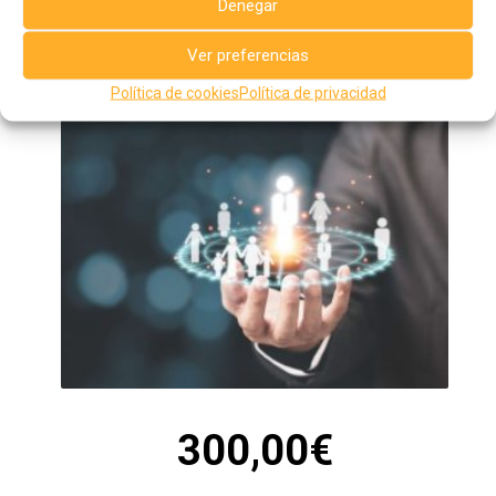
integro del mismo.
Denegar
* BONIFICACIÓN CURSOS: el importe de este curso puede
bonificarse parcialmente si se solicita a la FUNDAE. Gestión
Ver preferencias
de la bonificación gratuita por parte de AIJU. Consúltenos.
Política de cookies
Política de privacidad
300,00
€