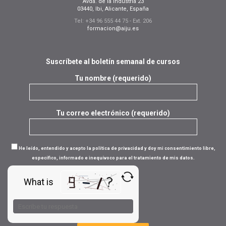
Avda. de la Industria 23
03440, Ibi, Alicante, España
Tel: +34 96 555 44 75 - Ext. 206
formacion@aiju.es
Suscríbete al boletín semanal de cursos
Tu nombre (requerido)
Tu correo electrónico (requerido)
He leído, entendido y acepto la política de privacidad y doy mi consentimiento libre,
específico, informado e inequívoco para el tratamiento de mis datos.
What is
Solve
the
math