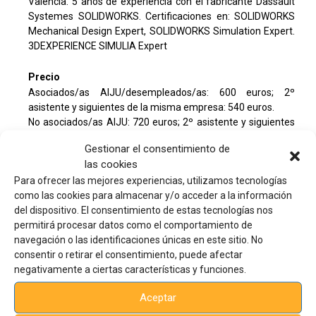
Valencia. 5 años de experiencia con el fabricante Dassault
Systemes SOLIDWORKS. Certificaciones en: SOLIDWORKS
Mechanical Design Expert, SOLIDWORKS Simulation Expert.
3DEXPERIENCE SIMULIA Expert
Precio
Asociados/as AIJU/desempleados/as: 600 euros; 2º
asistente y siguientes de la misma empresa: 540 euros.
No asociados/as AIJU: 720 euros; 2º asistente y siguientes
de la misma empresa: 648 euros.
Gestionar el consentimiento de
las cookies
Observaciones
Para ofrecer las mejores experiencias, utilizamos tecnologías
AIJU NO GESTIONARÁ LA BONIFICACIÓN EN ESTE CURSO
como las cookies para almacenar y/o acceder a la información
Una vez aceptada su solicitud, AIJU le indicará cuándo debe
del dispositivo. El consentimiento de estas tecnologías nos
efectuar el pago.
permitirá procesar datos como el comportamiento de
IMPORTANTE: La solicitud de preinscripción es también un
navegación o las identificaciones únicas en este sitio. No
compromiso de pago en caso de ser admitido en la acción
consentir o retirar el consentimiento, puede afectar
formativa. Sólo se admitirán cancelaciones con derecho a
negativamente a ciertas características y funciones.
devolución o anulación del pago, si se comunican a AIJU con
al menos 5 días laborables de antelación a la fecha de inicio.
Aceptar
Una vez confirmada la plaza al alumno, si éste no asistiera