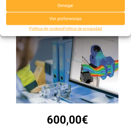
al curso y no lo notifica, se le cobrará el importe íntegro del
Denegar
mismo.
AIJU se reserva el derecho a anular o aplazar este curso si
Ver preferencias
no se llega a un mínimo de inscripciones.
Política de cookies
Política de privacidad
600,00
€