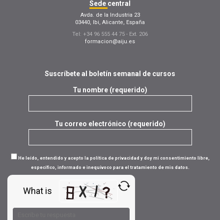
Sede
central
Avda. de la Industria 23
03440, Ibi, Alicante, España
Tel: +34 96 555 44 75 - Ext. 206
formacion@aiju.es
Suscríbete al boletín semanal de cursos
Tu nombre (requerido)
Tu correo electrónico (requerido)
He leído, entendido y acepto la política de privacidad y doy mi consentimiento libre,
específico, informado e inequívoco para el tratamiento de mis datos.
What is
Solve
the