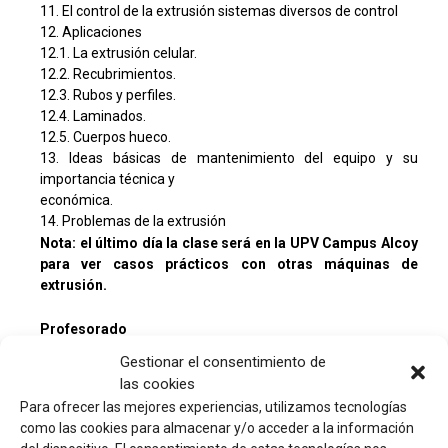
11. El control de la extrusión sistemas diversos de control
12. Aplicaciones
12.1. La extrusión celular.
12.2. Recubrimientos.
12.3. Rubos y perfiles.
12.4. Laminados.
12.5. Cuerpos hueco.
13. Ideas básicas de mantenimiento del equipo y su
importancia técnica y
económica.
14. Problemas de la extrusión
Nota: el último día la clase será en la UPV Campus Alcoy
para ver casos prácticos con otras máquinas de
extrusión.
Profesorado
Dña. Mª Dolores Samper:
Doctora en Ingeniería y
Gestionar el consentimiento de
Producción Industrial por la UPV. Desde 2010, Técnico
las cookies
Superior de Laboratorio en la Universidad Politécnica de
Para ofrecer las mejores experiencias, utilizamos tecnologías
Valencia (UPV). Amplia experiencia en el procesado y
como las cookies para almacenar y/o acceder a la información
caracterización de materiales poliméricos y materiales