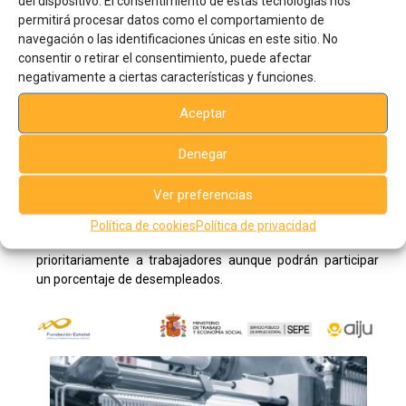
del dispositivo. El consentimiento de estas tecnologías nos
compuestos. Investigadora en proyectos nacionales sobre
permitirá procesar datos como el comportamiento de
ingeniería, mecánica industrial, desarrollo y procesado de
navegación o las identificaciones únicas en este sitio. No
materiales compuestos ecológicos, materiales con
consentir o retirar el consentimiento, puede afectar
nanocargas y nanopigmentos y envases biodegradables
negativamente a ciertas características y funciones.
para alimentos. Ha participado en diversas publicaciones
internacionales y es ponente en congresos vinculados a
Aceptar
estas temáticas.
Denegar
Precio
Gratuito.
Ver preferencias
Observaciones
Política de cookies
Política de privacidad
Este curso es gratuito – subvencionado, está dirigido
prioritariamente a trabajadores aunque podrán participar
un porcentaje de desempleados.