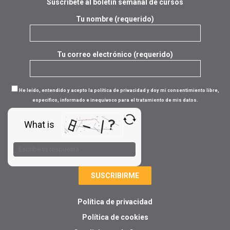
Suscríbete al boletín semanal de cursos
Tu nombre (requerido)
Tu correo electrónico (requerido)
He leído, entendido y acepto la política de privacidad y doy mi consentimiento libre,
específico, informado e inequívoco para el tratamiento de mis datos.
What is
Solve
the
math
problem
shown
in
Política de privacidad
the
image
Política de cookies
to