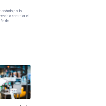
mandada por la
prende a controlar el
ión de