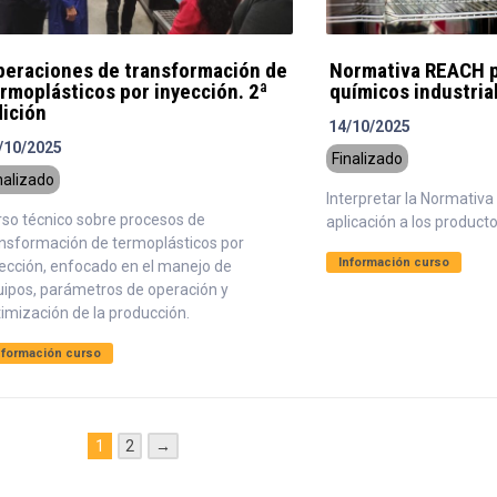
peraciones de transformación de
Normativa REACH p
rmoplásticos por inyección. 2ª
químicos industria
dición
14/10/2025
/10/2025
Finalizado
nalizado
Interpretar la Normativ
rso técnico sobre procesos de
aplicación a los product
ansformación de termoplásticos por
Información curso
ección, enfocado en el manejo de
uipos, parámetros de operación y
imización de la producción.
nformación curso
1
2
→