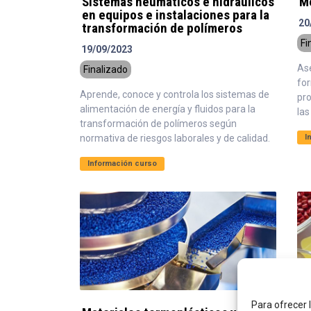
Sistemas neumáticos e hidráulicos
M
en equipos e instalaciones para la
20
transformación de polímeros
Fi
19/09/2023
Ase
Finalizado
fo
Aprende, conoce y controla los sistemas de
pr
alimentación de energía y fluidos para la
la
transformación de polímeros según
normativa de riesgos laborales y de calidad.
I
Información curso
Para ofrecer 