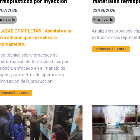
rmoplásticos por inyección
materiales termopl
/07/2025
23/09/2025
nalizado
Finalizado
PLAZAS COMPLETAS!! Apúntate a la
Analiza los procesos esp
eva edición que se realizará
extrusión más represent
óximamente.
Información curso
rso técnico sobre procesos de
ansformación de termoplásticos por
ección, enfocado en el manejo de
uipos, parámetros de operación y
imización de la producción.
nformación curso