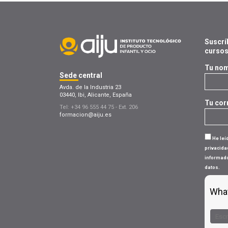
Suscrí
curso
Tu nom
Sede
central
Avda. de la Industria 23
03440, Ibi, Alicante, España
Tu cor
Tel: +34 96 555 44 75 - Ext. 206
formacion@aiju.es
He leí
privacida
informado
datos.
What
Solve
the