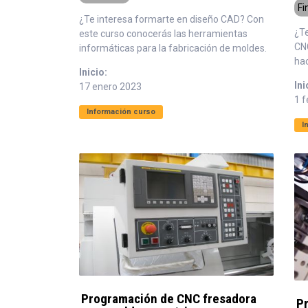
Fi
¿Te interesa formarte en diseño CAD? Con
¿T
este curso conocerás las herramientas
CN
informáticas para la fabricación de moldes.
hac
Inicio:
Ini
17 enero 2023
1 
Información curso
I
Programación de CNC fresadora
P