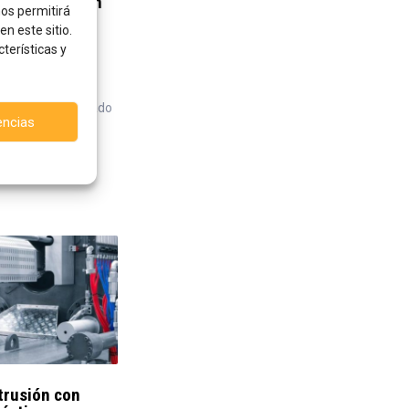
a producción en
nos permitirá
n este sitio.
terísticas y
el molde demandado
encias
.
trusión con