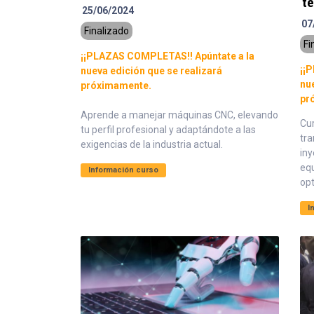
te
25/06/2024
07
Finalizado
Fi
¡¡PLAZAS COMPLETAS!! Apúntate a la
¡¡
nueva edición que se realizará
nu
próximamente.
pr
Aprende a manejar máquinas CNC, elevando
Cu
tu perfil profesional y adaptándote a las
tr
exigencias de la industria actual.
iny
eq
Información curso
opt
I