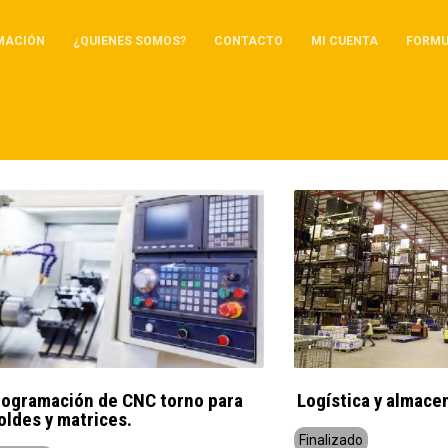
MACIÓN
¿QUIENES SOMOS?
CONTACTO
MI CUENTA
FORMU
rogramación de CNC torno para
Logística y almace
ldes y matrices.
Finalizado