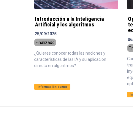
Introducción a la Inteligencia
O
Artificial y los algoritmos
te
e
25/09/2025
06
Finalizado
Fi
¿Quieres conocer todas las nociones y
Cu
características de las IA y su aplicación
tr
directa en algoritmos?
iny
eq
opt
Información curso
I