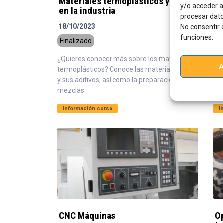
Materiales termoplásticos y su uso
De
y/o acceder a
en la industria
i
procesar dato
18/10/2023
19
No consentir 
funciones.
Finalizado
Fi
¿Quieres conocer más sobre los materiales
¿Qu
A
termoplásticos? Conoce las materias primas
pi
y sus aditivos, así como la preparación de
con
mezclas.
cau
Información curso
I
CNC Máquinas
O