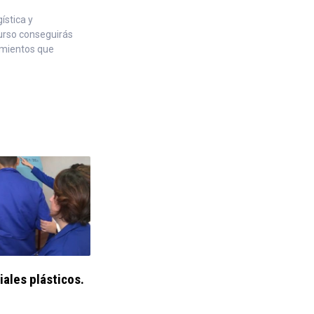
ística y
urso conseguirás
imientos que
iales plásticos.