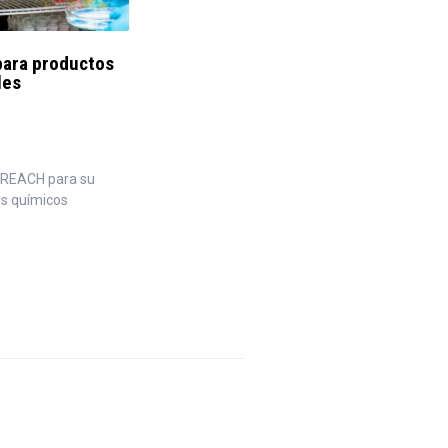
ara productos
les
a REACH para su
os químicos