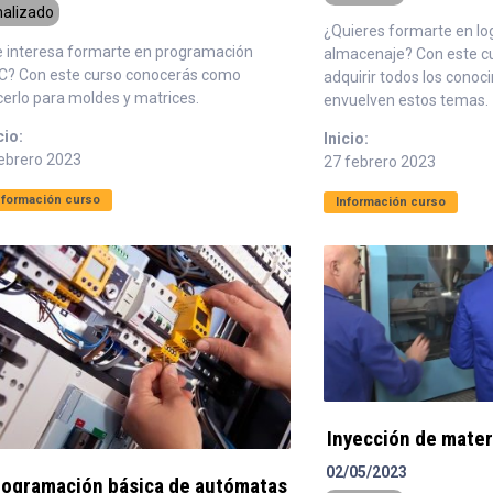
nalizado
¿Quieres formarte en log
e interesa formarte en programación
almacenaje? Con este c
C? Con este curso conocerás como
adquirir todos los conoc
erlo para moldes y matrices.
envuelven estos temas.
cio:
Inicio:
febrero 2023
27 febrero 2023
nformación curso
Información curso
Inyección de mater
02/05/2023
rogramación básica de autómatas