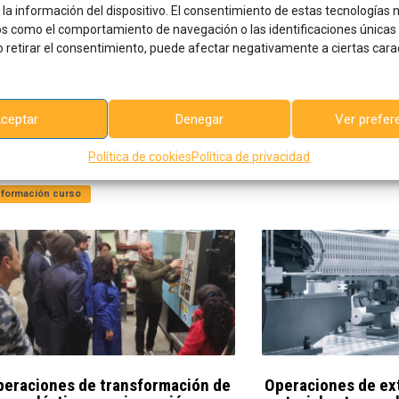
fectos en piezas de plástico
Planificación de l
 la información del dispositivo. El consentimiento de estas tecnologías 
nyectadas
el sector moldes
s como el comportamiento de navegación o las identificaciones únicas e
/10/2023
31/10/2023
o retirar el consentimiento, puede afectar negativamente a ciertas carac
nalizado
Finalizado
ieres conocer los principales defectos en
Formación del sector d
ceptar
Denegar
Ver prefer
ezas inyectadas? Consigue los
por empresas de la zona
ocimientos para saber las posibles
Política de cookies
Política de privacidad
Información curso
sas y sus soluciones.
nformación curso
peraciones de transformación de
Operaciones de ex