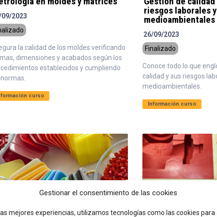
etrología en moldes y matrices
Gestión de calidad
riesgos laborales y
/09/2023
medioambientales
nalizado
26/09/2023
gura la calidad de los moldes verificando
Finalizado
rmas, dimensiones y acabados según los
Conoce todo lo que englo
ocedimientos establecidos y cumpliendo
calidad y sus riesgos lab
s normas.
medioambientales.
nformación curso
Información curso
Gestionar el consentimiento de las cookies
las mejores experiencias, utilizamos tecnologías como las cookies par