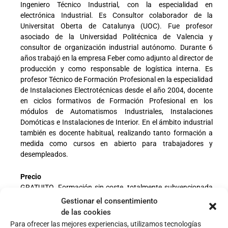
Ingeniero Técnico Industrial, con la especialidad en
electrónica Industrial. Es Consultor colaborador de la
Universitat Oberta de Catalunya (UOC). Fue profesor
asociado de la Universidad Politécnica de Valencia y
consultor de organización industrial autónomo. Durante 6
años trabajó en la empresa Feber como adjunto al director de
producción y como responsable de logística interna. Es
profesor Técnico de Formación Profesional en la especialidad
de Instalaciones Electrotécnicas desde el año 2004, docente
en ciclos formativos de Formación Profesional en los
módulos de Automatismos Industriales, Instalaciones
Domóticas e Instalaciones de Interior. En el ámbito industrial
también es docente habitual, realizando tanto formación a
medida como cursos en abierto para trabajadores y
desempleados.
Precio
GRATUITO. Formación sin coste, totalmente subvencionada
por el Ministerio de Educación y Formación Profesional,
Gestionar el consentimiento
Fondos UE-Next Generation gestionados por LABORA a
de las cookies
través de REDIT, la Red de Institutos Tecnológicos de la
Para ofrecer las mejores experiencias, utilizamos tecnologías