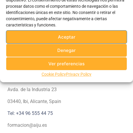
dispositivo. El consentimiento de estas tecnologías nos permitirá
procesar datos como el comportamiento de navegación o las
identificaciones únicas en este sitio. No consentir o retirar el
consentimiento, puede afectar negativamente a ciertas
características y funciones.
He leído, entendido y acepto la política de privacidad y doy mi consentimiento libre, específico,
Aceptar
informado e inequívoco para el tratamiento de mis datos
Denegar
Ver preferencias
Cookie Policy
Privacy Policy
H
eadquarters
Avda. de la Industria 23
03440, Ibi, Alicante, Spain
Tel: +34 96 555 44 75
formacion@aiju.es